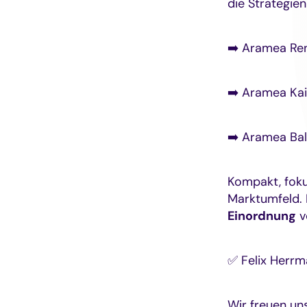
die Strategien
➡️ Aramea Ren
➡️ Aramea Ka
➡️ Aramea Ba
Kompakt, foku
Marktumfeld. 
Einordnung
v
✅ Felix Herr
Wir freuen uns