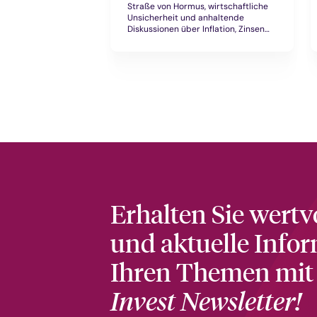
Straße von Hormus, wirtschaftliche
Unsicherheit und anhaltende
Diskussionen über Inflation, Zinsen
und Währungsstabilität geprägt.
Edelmetalle rücken wieder stärker in
den Mittelpunkt vieler Anleger. Vor
allem Gold ist für viele ein zentraler
Baustein zur Absicherung und
Diversifikation. Der World Gold
Council verweist weiter auf die
Bedeutung geopolitischer Risiken,
der Nachfrage von Investoren und
Zentralbanken sowie auf Golds Rolle
als Stabilitätsanker im Portfolio.
Erhalten Sie wertv
und aktuelle Info
Ihren Themen mi
Invest Newsletter!