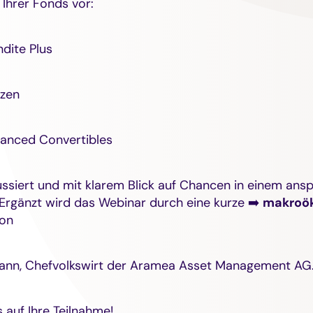
 Ihrer Fonds vor:
dite Plus
izen
lanced Convertibles
ssiert und mit klarem Blick auf Chancen in einem ans
Ergänzt wird das Webinar durch eine kurze ➡️
makroö
on
mann, Chefvolkswirt der Aramea Asset Management AG
 auf Ihre Teilnahme!