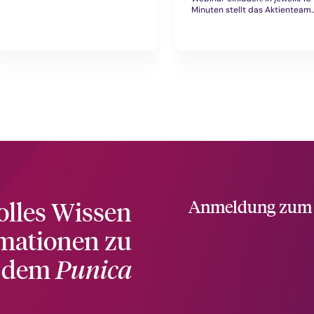
Update-Call gibt Nico
Minuten stellt das Aktienteam
Baumbach, Teamleiter
der Aramea Asset Managemen
Fondsselektion und
AG seine Top-3 Strategien vor.
Portfoliomanager
Zuvor wird Felix Herrmann,
des HANSAGold bei der Signal
Chefvolkswirt der Aramea Ass
Iduna Asset Management AG,
Management AG,
eine fundierte Einschätzung zur
einen makroökonomischen
aktuellen Lage am Goldmarkt
Ausblick geben.
und erklärt, welche Faktoren
den Preis in den kommenden
Monaten treiben oder bremsen
könnten.
olles Wissen
Anmeldung zum P
rmationen zu
t dem
Punica