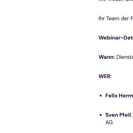
Ihr Team der 
Webinar-Deta
Wann:
Diensta
WER:
Felix Her
Sven Pfeil
AG