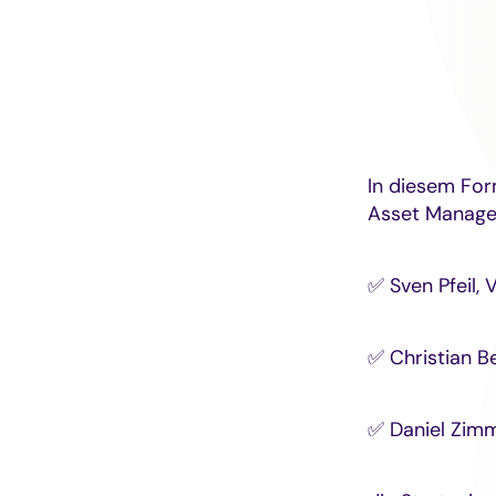
In diesem Fo
Asset Managem
✅ Sven Pfeil
✅ Christian B
✅ Daniel Zim