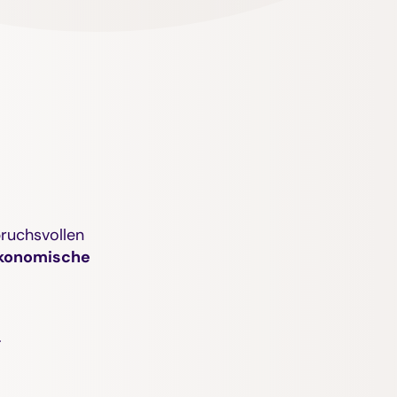
pruchsvollen
konomische
.