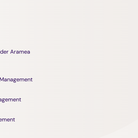
 der Aramea
t Management
nagement
gement