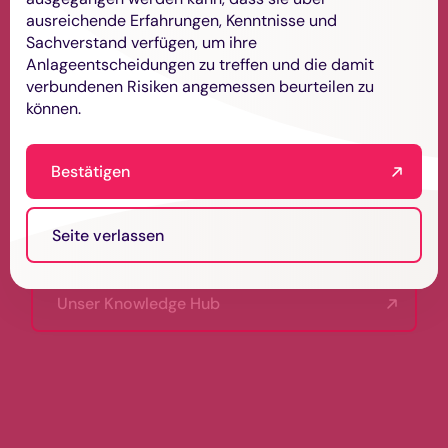
verlässlich,
ausreichende Erfahrungen, Kenntnisse und
wegweisend.
Sachverstand verfügen, um ihre
Anlageentscheidungen zu treffen und die damit
verbundenen Risiken angemessen beurteilen zu
können.
Verantwortungsvoller Partner für
die Zukunft.
Bestätigen
Über uns
Seite verlassen
Unser Knowledge Hub