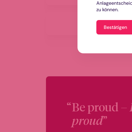
Anlageentscheid
zu können.
Aramea
METAWORLD
Bestätigen
Be proud –
proud