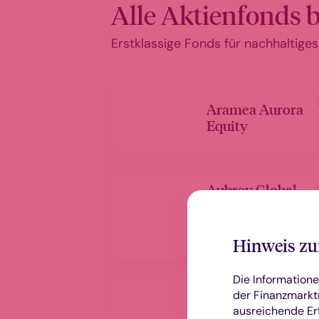
Alle Aktienfonds b
Erstklassige Fonds für nachhaltig
Aramea Aurora
Equity
Aubrey Global
Emerging
Markets
Opportunities
Hinweis zu
Die Informatione
HANSAreits
der Finanzmarktr
US
ausreichende Er