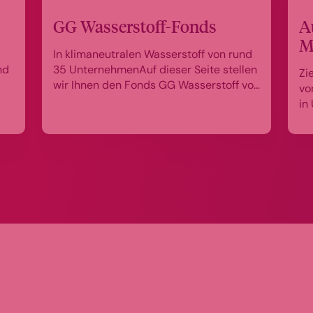
GG Wasserstoff-Fonds
A
M
In klimaneutralen Wasserstoff von rund
nd
35 UnternehmenAuf dieser Seite stellen
Zi
wir Ihnen den Fonds GG Wasserstoff vor
vo
(ISIN: DE000A2QDR59 Kopieren).
in
Außerdem das für und wider
Wa
hinsichtlich Wasserstoff als Investment
Di
– und die großen Vorteile
ko
des grünen Wasserstoffs. investieren