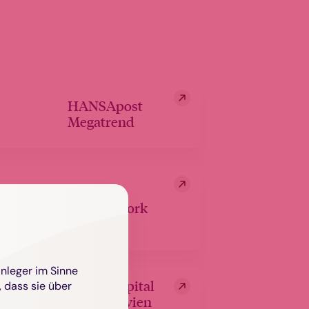
HANSApost
Megatrend
Proud@work
Anleger im Sinne
FRAM Capital
 dass sie über
Skandinavien