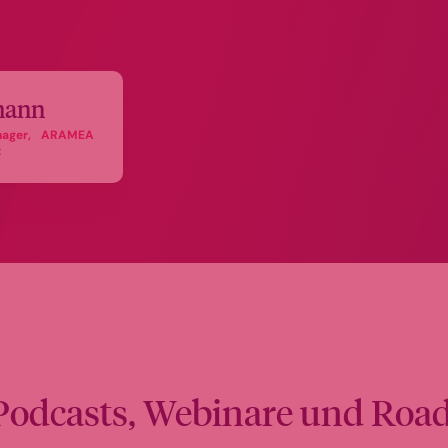
mann
manager, ARAMEA
t
 Podcasts, Webinare und Ro