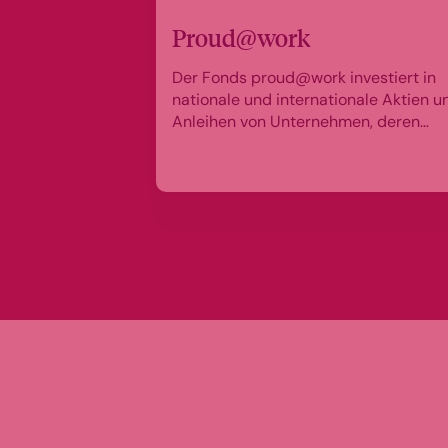
Proud@work
Der Fonds proud@work investiert in
nationale und internationale Aktien u
Anleihen von Unternehmen, deren
Mitarbeiter stolz darauf sind, in dem
Unternehmen beschäftigt zu sein.
Globale Aktien und Anleihen von
Unternehmen mit stolzen
Mitarbeitenden