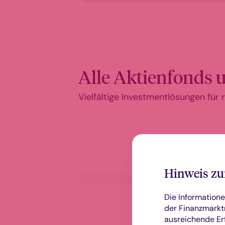
Alle Aktienfonds u
Vielfältige Investmentlösungen für
Aramea Aurora
Equity
Hinweis zu
Die Informatione
Aubrey Global
der Finanzmarktr
Emerging
ausreichende Er
Markets