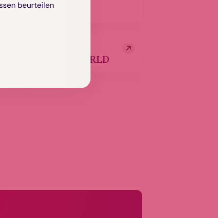
ssen beurteilen
Aramea
METAWORLD