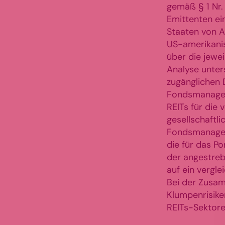
gemäß § 1 Nr.
Emittenten ei
Staaten von A
US-amerikanis
über die jewei
Analyse unter
zugänglichen 
Fondsmanageme
REITs für die
gesellschaftl
Fondsmanageme
die für das Po
der angestre
auf ein vergle
Bei der Zusam
Klumpenrisike
REITs-Sektore