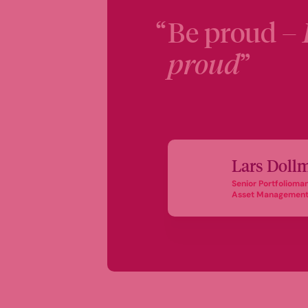
Be proud –
proud
Lars Doll
Senior Portfolio
Asset Managemen