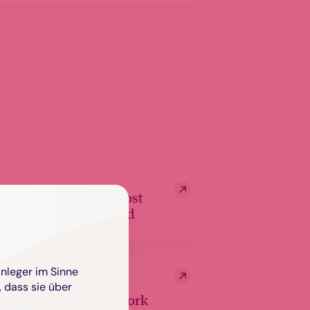
HANSApost
Megatrend
Anleger im Sinne
 dass sie über
Proud@work