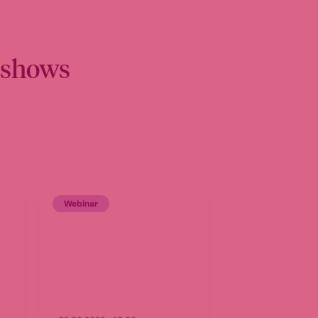
dshows
Webinar