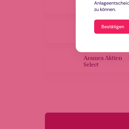
Anlageentscheid
Opportunities
zu können.
Bestätigen
ELM Global
TICO
Aramea Aktien
Select