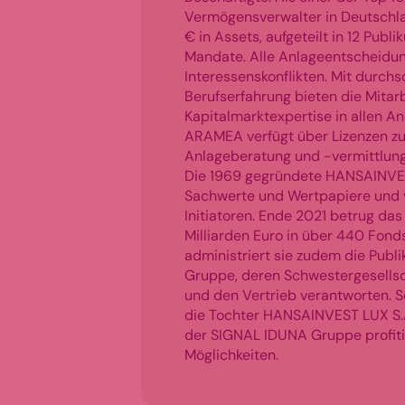
Vermögensverwalter in Deutschl
€ in Assets, aufgeteilt in 12 Pub
Mandate. Alle Anlageentscheidung
Interessenskonflikten. Mit durchs
Berufserfahrung bieten die Mita
Kapitalmarktexpertise in allen A
ARAMEA verfügt über Lizenzen zur
Anlageberatung und -vermittlu
Die 1969 gegründete HANSAINVES
Sachwerte und Wertpapiere und v
Initiatoren. Ende 2021 betrug d
Milliarden Euro in über 440 Fonds
administriert sie zudem die Pub
Gruppe, deren Schwestergesells
und den Vertrieb verantworten. 
die Tochter HANSAINVEST LUX S.A.
der SIGNAL IDUNA Gruppe profiti
Möglichkeiten.