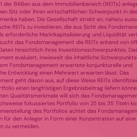
 1 der BABen aus dem Immobilienbereich (REITs) anleg
nen Sitz oder ihren wirtschaftlichen Schwerpunkt in de
merika haben. Die Gesellschaft strebt an, nahezu aussc
che REITs zu investieren, die aus Sicht des Fondsma
ls erforderliche Marktkapitalisierung und Liquidität ver
sucht das Fondsmanagement die REITs anhand von öff
Daten hinsichtlich ihres Investitionsschwerpunktes. Da
nt evaluiert, inwieweit die inhaltliche Schwerpunkts
 vom Fondsmanagement erwartete konjunkturelle und
iche Entwicklung einen Mehrwert erwarten lässt. Das
nt geht davon aus, auf diese Weise REITs identifizie
rtfolio einen langfristigen Ergebnisbeitrag liefern könn
bten Qualitätsmerkmale will sich das Fondsmanageme
ichsweise fokussiertes Portfolio von 25 bis 35 Titeln ko
menstellung des Portfolios achtet das Fondsmanagem
n für den Anleger in Form einer Konzentration auf ein
n zu vermeiden.