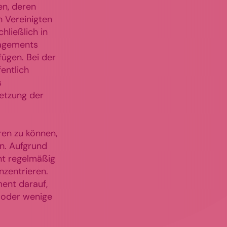
en, deren
n Vereinigten
hließlich in
nagements
fügen. Bei der
entlich
s
etzung der
ren zu können,
en. Aufgrund
nt regelmäßig
nzentrieren.
ent darauf,
e oder wenige