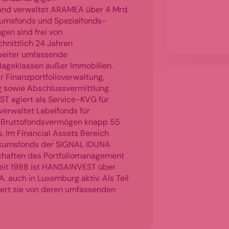
and verwaltet ARAMEA über 4 Mrd.
likumsfonds und Spezialfonds-
en sind frei von
chnittlich 24 Jahren
rbeiter umfassende
nlageklassen außer Immobilien.
 Finanzportfolioverwaltung,
ng sowie Abschlussvermittlung.
T agiert als Service-KVG für
erwaltet Labelfonds für
as Bruttofondsvermögen knapp 55
. Im Financial Assets Bereich
likumsfonds der SIGNAL IDUNA
chaften das Portfoliomanagement
Seit 1988 ist HANSAINVEST über
 auch in Luxemburg aktiv. Als Teil
ert sie von deren umfassenden