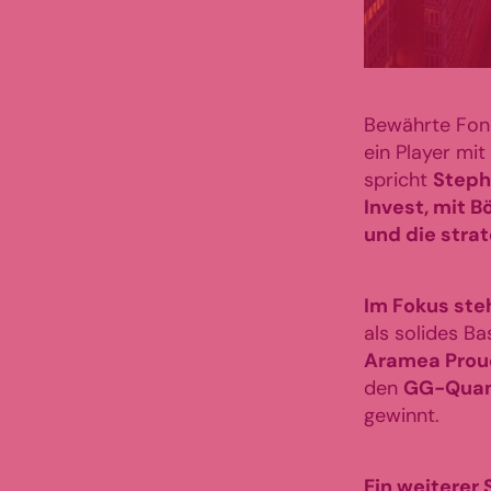
Bewährte Fon
ein Player m
spricht
Steph
Invest, mit 
und die stra
Im Fokus ste
als solides B
Aramea Prou
den
GG-Qua
gewinnt.
Ein weiterer