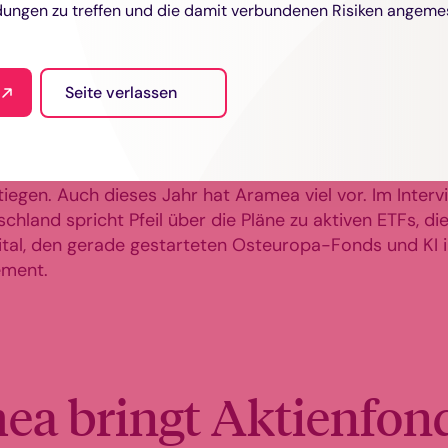
ei Apus Capital und die Erfahrungen mit KI im
ungen zu treffen und die damit verbundenen Risiken angeme
ement.
Seite verlassen
chtlich zeigt sich Sven Pfeil, Vorstand und Portfoliom
 Management, beim Fonds Professionell Kongress. Die
laufen gut. Seit dem Start im Jahr 2008 – dem Jahr, in 
 – ist das verwaltete Vermögen von EUR 700 Millione
tiegen. Auch dieses Jahr hat Aramea viel vor. Im Interv
schland spricht Pfeil über die Pläne zu aktiven ETFs, 
tal, den gerade gestarteten Osteuropa-Fonds und KI 
ment.
ea bringt Aktienfond