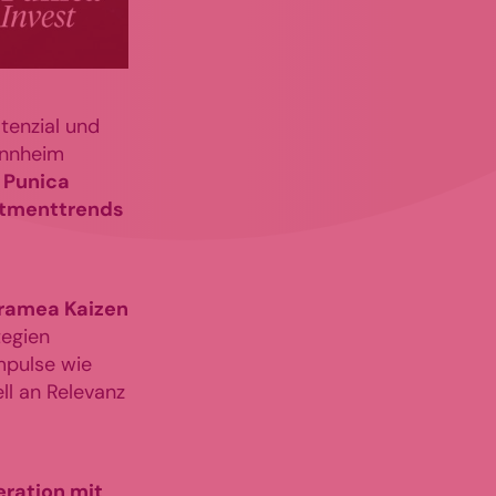
tenzial und
annheim
 Punica
estmenttrends
ramea Kaizen
tegien
mpulse wie
l an Relevanz
eration mit