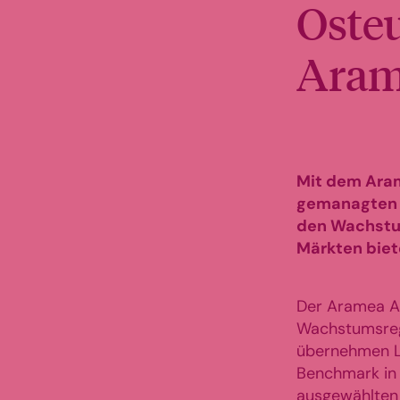
Osteu
Aram
Mit dem Aram
gemanagten A
den Wachstu
Märkten biete
Der Aramea Aur
Wachstumsreg
übernehmen La
Benchmark in
ausgewählten