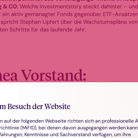
g & CO
: Welche Investmentstory steckt dahinter – un
et ein aktiv gemanagter Fonds gegenüber ETF-Ansätze
spricht Stephan Lipfert über die Wachstumspläne von 
en Schritte für das laufende Jahr.
ea Vorstand:
ir noch eine Schippe drauflegen“
m Besuch der Website
n auf der folgenden Webseite richten sich an professionelle 
ichtlinie (MiFID), bei denen davon ausgegangen werden kann,
äußert sich Sven Pfeil zu den Plänen bei aktiven ETF
fahrungen, Kenntnisse und Sachverstand verfügen, um ihre