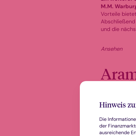
M.M. Warbur
Vorteile biet
Abschließend 
und die nächst
Ansehen
Aram
„Da müssen w
Hinweis zu
Die Informatione
der Finanzmarktr
Im Interview 
ausreichende Er