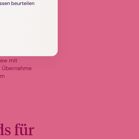
ssen beurteilen
anager der
 Geschäfte
dem auch Pfeil
n auf €4,5
iew mit
die Übernahme
im
s für