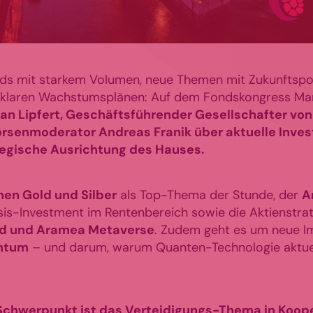
ds mit starkem Volumen, neue Themen mit Zukunftspo
it klaren Wachstumsplänen: Auf dem Fondskongress M
an Lipfert, Geschäftsführender Gesellschafter von
Börsenmoderator Andreas Franik über aktuelle Inv
tegische Ausrichtung des Hauses.
hen Gold und Silber
als Top-Thema der Stunde, der
A
asis-Investment im Rentenbereich sowie die Aktienstra
d und Aramea Metaverse
. Zudem geht es um neue I
ntum
– und darum, warum Quanten-Technologie aktuel
 Schwerpunkt ist das Verteidigungs-Thema in Koop