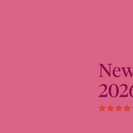
News
202