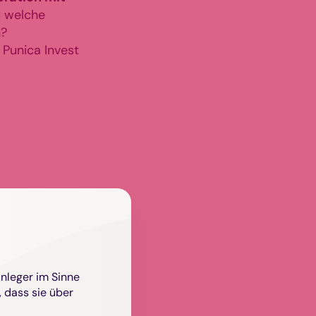
d welche
n?
Punica Invest
Anleger im Sinne
 dass sie über
s, der