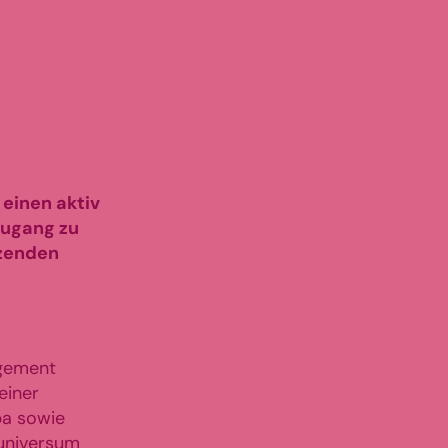
einen aktiv
Zugang zu
zenden
agement
einer
pa sowie
universum