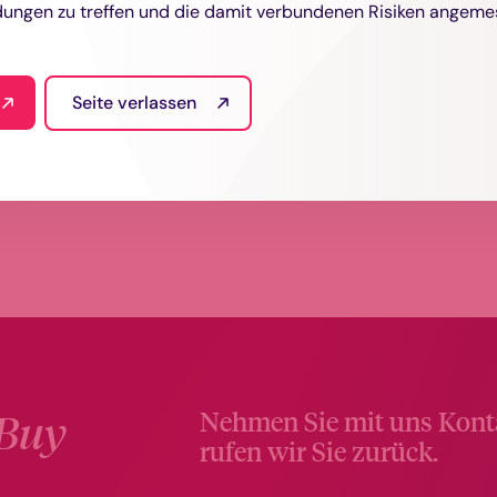
ungen zu treffen und die damit verbundenen Risiken angeme
TICO
Seite verlassen
Buy
Nehmen Sie mit uns Konta
rufen wir Sie zurück.