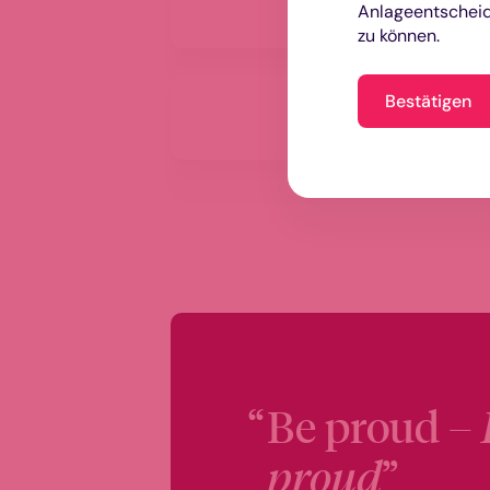
Anlageentscheid
US
zu können.
Aramea Aktien
Bestätigen
Select
Be proud –
proud