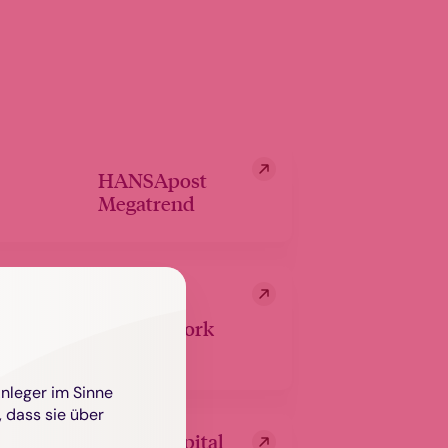
HANSApost
Megatrend
Proud@work
Anleger im Sinne
 dass sie über
FRAM Capital