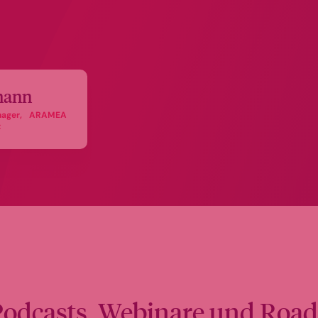
mann
manager, ARAMEA
t
Podcasts, Webinare und Roa