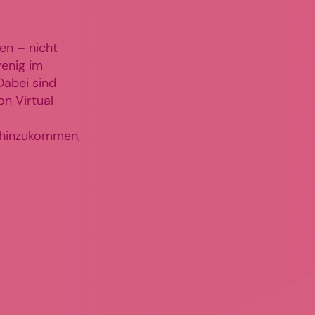
ten – nicht
wenig im
Dabei sind
on Virtual
 hinzukommen,