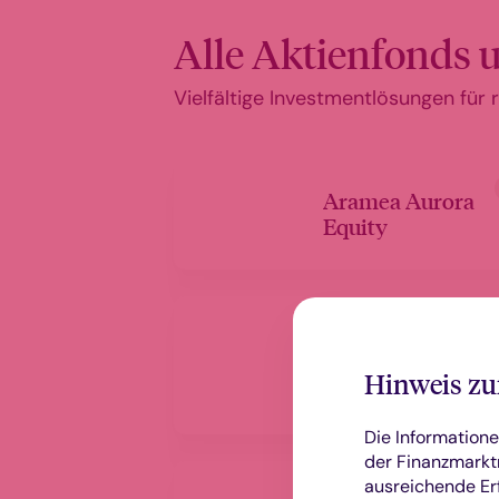
Alle Aktienfonds u
Vielfältige Investmentlösungen für
Aramea Aurora
Equity
Aubrey Global
Emerging
Markets
Hinweis zu
Opportunities
Die Informatione
der Finanzmarktr
ausreichende Er
HANSAreits