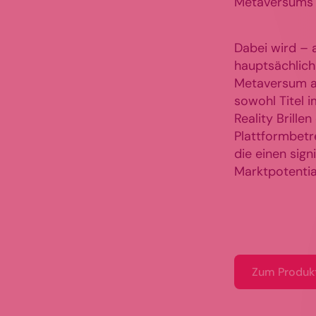
Metaversums 
Dabei wird – a
hauptsächlich
Metaversum akt
sowohl Titel i
Reality Brille
Plattformbetr
die einen sign
Marktpotentia
Zum Produk