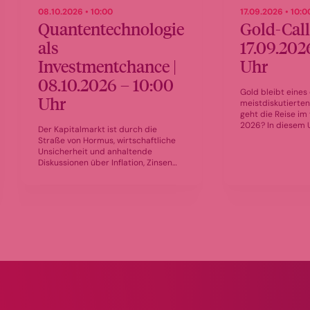
08.10.2026 • 10:00
17.09.2026 • 10:0
Quantentechnologie
Gold-Call
als
17.09.202
Investmentchance |
Uhr
08.10.2026 – 10:00
Gold bleibt eines
Uhr
meistdiskutierten
geht die Reise im
2026? In diesem 
Der Kapitalmarkt ist durch die
gibt Nico Baumba
Straße von Hormus, wirtschaftliche
Fondsselektion u
Unsicherheit und anhaltende
des HANSAGold be
Diskussionen über Inflation, Zinsen
Asset Managemen
und Währungsstabilität geprägt.
fundierte Einschä
Edelmetalle rücken wieder stärker in
Lage am Goldmark
den Mittelpunkt vieler Anleger. Vor
welche Faktoren d
allem Gold ist für viele ein zentraler
kommenden Monat
Baustein zur Absicherung und
bremsen könnten
Diversifikation. Der World Gold
Council verweist weiter auf die
Bedeutung geopolitischer Risiken,
der Nachfrage von Investoren und
Zentralbanken sowie auf Golds Rolle
als Stabilitätsanker im Portfolio.