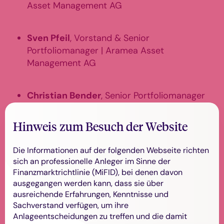
Asset Management AG
Sven Pfeil
, Vorstand & Senior
Portfoliomanager | Aramea Asset
Management AG
Christian Bender
, Senior Portfoliomanager
| Aramea Asset Management AG
Hinweis zum Besuch der Website
Daniel Zimmer
, Senior Portfoliomanager |
Die Informationen auf der folgenden Webseite richten
Aramea Asset Management AG
sich an professionelle Anleger im Sinne der
Finanzmarktrichtlinie (MiFID), bei denen davon
ausgegangen werden kann, dass sie über
Wir freuen uns auf Ihre Teilnahme!
ausreichende Erfahrungen, Kenntnisse und
Sachverstand verfügen, um ihre
Anlageentscheidungen zu treffen und die damit