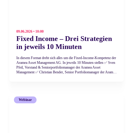
09.06.2026 • 10:00
Fixed Income – Drei Strategien
in jeweils 10 Minuten
In diesem Format dreht sich alles um die Fixed-Income-Kompetenz der
Aramea Asset Management AG. In jeweils 10 Minuten stellen ✅ Sven
Pfeil, Vorstand & Seniorportfoliomanager der Aramea Asset
Management ✅ Christian Bender, Senior Portfoliomanager der Aramea
Asset Management ✅ Daniel Zimmer, Senior Portfoliomanager der
Aramea Asset Management die Strategien Ihrer Fonds vor:
Webinar