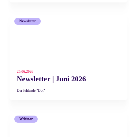
Council verweist weiter auf die Bedeutung geopolitischer Risiken, der
Nachfrage von Investoren und Zentralbanken sowie auf Golds Rolle
als Stabilitätsanker im Portfolio.
Newsletter
25.06.2026
Newsletter | Juni 2026
Der fehlende "Dot"
Webinar