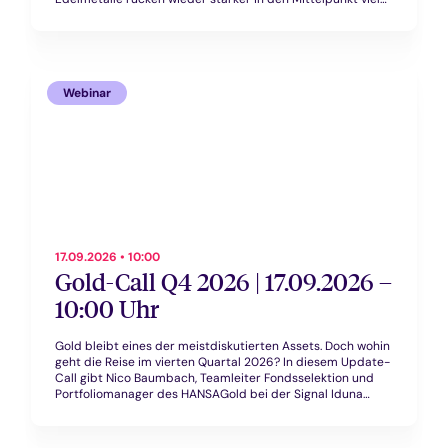
Anleger. Vor allem Gold ist für viele ein zentraler Baustein
zur Absicherung und Diversifikation. Der World Gold
Council verweist weiter auf die Bedeutung geopolitischer
Risiken, der Nachfrage von Investoren und Zentralbanken
sowie auf Golds Rolle als Stabilitätsanker im Portfolio.
Webinar
17.09.2026 • 10:00
Gold-Call Q4 2026 | 17.09.2026 –
10:00 Uhr
Gold bleibt eines der meistdiskutierten Assets. Doch wohin
geht die Reise im vierten Quartal 2026? In diesem Update-
Call gibt Nico Baumbach, Teamleiter Fondsselektion und
Portfoliomanager des HANSAGold bei der Signal Iduna
Asset Management AG, eine fundierte Einschätzung zur
aktuellen Lage am Goldmarkt und erklärt, welche Faktoren
den Preis in den kommenden Monaten treiben oder