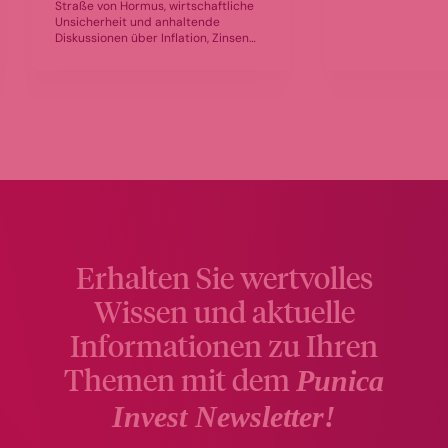
Straße von Hormus, wirtschaftliche
Fondsselektion u
Unsicherheit und anhaltende
des HANSAGold be
Diskussionen über Inflation, Zinsen
Asset Managemen
und Währungsstabilität geprägt.
fundierte Einschä
Edelmetalle rücken wieder stärker in
Lage am Goldmark
den Mittelpunkt vieler Anleger. Vor
welche Faktoren d
allem Gold ist für viele ein zentraler
kommenden Monat
Baustein zur Absicherung und
bremsen könnten
Diversifikation. Der World Gold
Council verweist weiter auf die
Bedeutung geopolitischer Risiken,
der Nachfrage von Investoren und
Zentralbanken sowie auf Golds Rolle
als Stabilitätsanker im Portfolio.
Erhalten Sie wertvolles
Wissen und aktuelle
Informationen zu Ihren
Themen mit dem
Punica
Invest Newsletter!