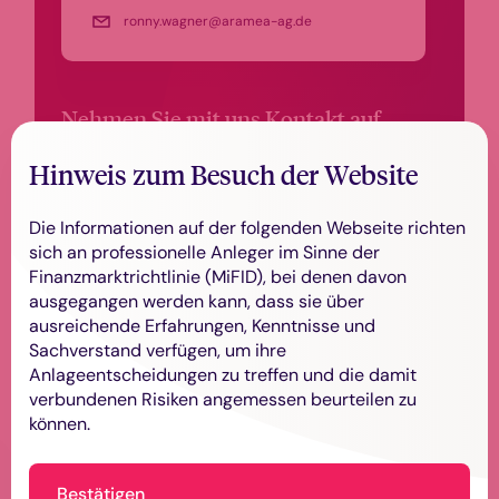
ronny.wagner@aramea-ag.de
Nehmen Sie mit uns Kontakt auf.
Alternativ rufen wir Sie zurück.
Hinweis zum Besuch der Website
Die Informationen auf der folgenden Webseite richten
sich an professionelle Anleger im Sinne der
Finanzmarktrichtlinie (MiFID), bei denen davon
ausgegangen werden kann, dass sie über
ausreichende Erfahrungen, Kenntnisse und
Sachverstand verfügen, um ihre
Anlageentscheidungen zu treffen und die damit
Mehr zum Thema: Podcasts,
verbundenen Risiken angemessen beurteilen zu
Webinare und Roadshows
können.
Ihr Zugang zu Expertenwissen und aktuellen
Informationen: Exklusive Inhalte für Ihre
Bestätigen